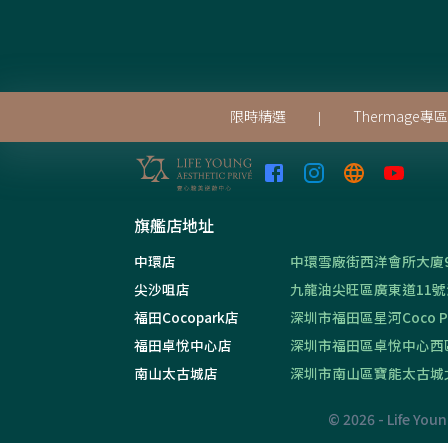
限時精選
Thermage專區
|
旗艦店地址
中環店
中環雪廠街西洋會所大廈9
尖沙咀店
九龍油尖旺區廣東道11號海
福田Cocopark店
深圳市福田區星河Coco Pa
福田卓悅中心店
深圳市福田區卓悅中心西區
南山太古城店
深圳市南山區寶能太古城北區
©
2026
- Life You